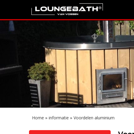
»
»
Home
informatie
Voordelen aluminium