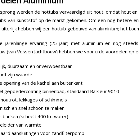
rdelen Aluminium
sprong werden de hottubs vervaardigd uit hout, omdat hout en w
ubs van kunststof op de markt gekomen. Om een nog betere en
 uiterlijk hebben wij een hottub gebouwd van aluminium; het Loun
e jarenlange ervaring (25 jaar) met aluminium en nog steeds
uw (van Vossen Jachtbouw) hebben we voor u de voordelen op een
ijk, duurzaam en onverwoestbaar
dt zijn waarde
e opening van de kachel aan buitenkant
l gepoedercoating binnenbad, standaard Ralkleur 9010
houtrot, lekkages of schimmels
nisch en snel schoon te maken
e banken (scheelt 400 ltr. water)
eleider van warmte
aard aansluitingen voor zandfilterpomp