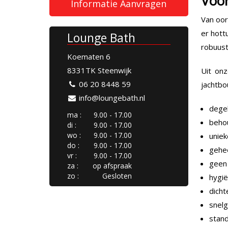
Voo
Informatie Aanvragen
Van oor
er hott
Lounge Bath
robuust
Koematen 6
8331TK Steenwijk
Uit onz
06 20 8448 59
jachtbo
info@loungebath.nl
degel
ma :
9.00 - 17.00
behou
di :
9.00 - 17.00
wo :
9.00 - 17.00
uniek
do :
9.00 - 17.00
gehee
vr :
9.00 - 17.00
geen 
za :
op afspraak
zo :
Gesloten
hygië
dicht
snelg
stand