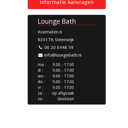
Informatie Aanvragen
Lounge Bath
Koematen 6
8331TK Steenwijk
06 20 8448 59
info@loungebath.nl
ma :
9.00 - 17.00
di :
9.00 - 17.00
wo :
9.00 - 17.00
do :
9.00 - 17.00
vr :
9.00 - 17.00
za :
op afspraak
zo :
Gesloten