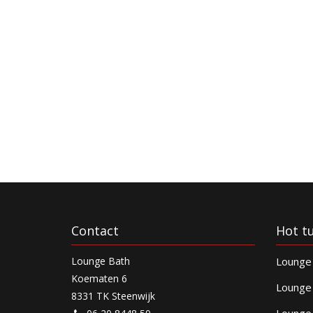
Contact
Hot t
Lounge Bath
Lounge 
Koematen 6
Lounge 
8331 TK Steenwijk