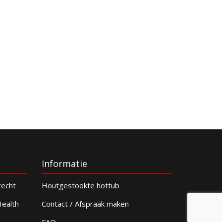
Informatie
recht
Houtgestookte hottub
Health
Contact / Afspraak maken