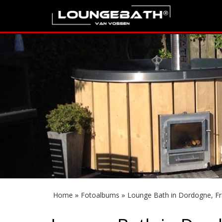
»
»
Home
Fotoalbums
Lounge Bath in Dordogne, Fr